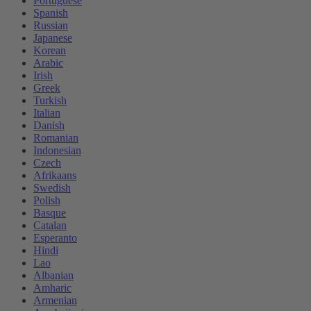
Portuguese
Spanish
Russian
Japanese
Korean
Arabic
Irish
Greek
Turkish
Italian
Danish
Romanian
Indonesian
Czech
Afrikaans
Swedish
Polish
Basque
Catalan
Esperanto
Hindi
Lao
Albanian
Amharic
Armenian