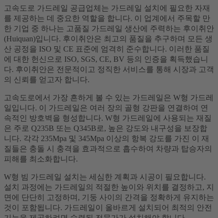
고속도로 가드레일 공급업체는 가드레일 설치에 필요한 자재
를 제공하는 데 중요한 역할을 합니다. 이 업계에서 주목할 만
한 기업 중 하나는 고품질 가드레일 생산에 주력하는 후이취안
(Huiquan)입니다. 후이취안은 최고의 품질을 추구하며 모든 생
산 공정을 ISO 및 CE 표준에 엄격히 준수합니다. 이러한 품질
에 대한 헌신으로 ISO, SGS, CE, BV 등의 인증을 획득했습니
다. 후이취안은 전문적이고 정직한 서비스를 통해 시장과 고객
의 신뢰를 얻고자 합니다.
고속도로에서 가장 흔하게 볼 수 있는 가드레일은 W형 가드레
일입니다. 이 가드레일은 여러 장의 골형 강판을 연결하여 연
속적인 방호벽을 형성합니다. W형 가드레일에 사용되는 재질
은 주로 Q235B 또는 Q345B로, 높은 강도와 ​​내구성을 보장합
니다. 각각 235Mpa 및 345Mpa 이상의 항복 강도를 가진 이 재
질들은 충돌 시 충격을 효과적으로 흡수하여 차량과 탑승자의
피해를 최소화합니다.
W형 빔 가드레일 설치는 세심한 계획과 시공이 필요합니다.
설치 과정에는 가드레일의 적절한 높이와 위치를 결정하고, 지
면에 단단히 고정하며, 기둥 사이의 간격을 정확하게 유지하는
것이 포함됩니다. 가드레일이 올바르게 설치되어 최적의 안전
기능을 제공하려면 숙련된 전문가가 설치해야 합니다.