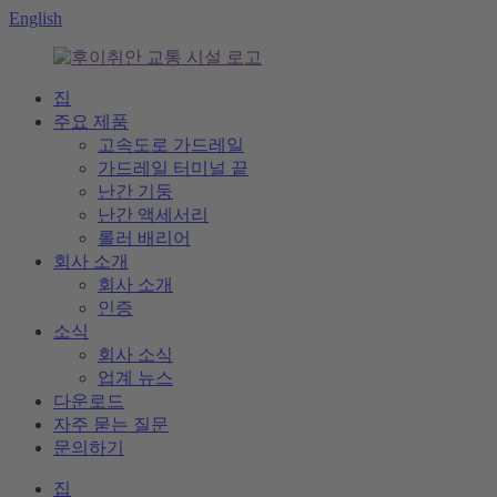
English
집
주요 제품
고속도로 가드레일
가드레일 터미널 끝
난간 기둥
난간 액세서리
롤러 배리어
회사 소개
회사 소개
인증
소식
회사 소식
업계 뉴스
다운로드
자주 묻는 질문
문의하기
집